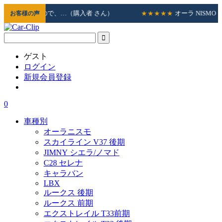
…（購入者 さん）
オーラ NISMO｜素早く対応して頂
お客様の声
★★★★★
ゲスト
ログイン
新規会員登録
0
車種別
オーラニスモ
スカイライン V37 後期
JIMNY シエラ/ノマド
C28 セレナ
キャラバン
LBX
ルークス 後期
ルークス 前期
エクストレイル T33前期