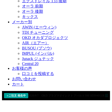
エクストレイル T33 後期
オーラ 前期
オーラ 後期
キックス
メーカー別
AWIN (エーウィン)
TDI チューニング
OKD オカダプロジェクツ
AIR（エアー）
BUSOU (ブソウ)
IMPUL (インパル)
Junack ジュナック
Central 20
お客様の声
口コミを投稿する
お問い合わせ
カート
ご注文 発生中
2026/8/7 TDIチューニング サブコン トヨタ ランドクルーザー250 C